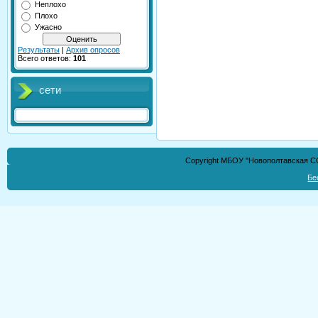
Неплохо
Плохо
Ужасно
Результаты
|
Архив опросов
Всего ответов:
101
сети
Copyright МБОУ "Новополтавская СО
Бе