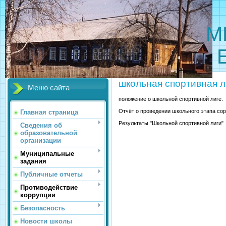
МБОУ 
школьная спортивная л
Меню сайта
положение о школьной спортивной лиге.
Отчёт о проведении школьного этапа со
Главная страница
Результаты "Школьной спортивной лиги
Сведения об
образовательной
организации
Муниципальные
задания
Публичные отчеты
Противодействие
коррупции
Безопасность
Новости школы