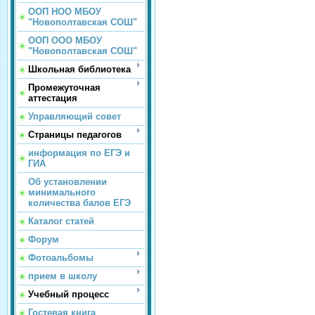
ООП НОО МБОУ
"Новополтавская СОШ"
ООП ООО МБОУ
"Новополтавская СОШ"
Школьная библиотека
Промежуточная
аттестация
Управляющий совет
Страницы педагогов
информация по ЕГЭ и
ГИА
Об установлении
минимального
количества балов ЕГЭ
Каталог статей
Форум
Фотоальбомы
прием в школу
Учебный процесс
Гостевая книга