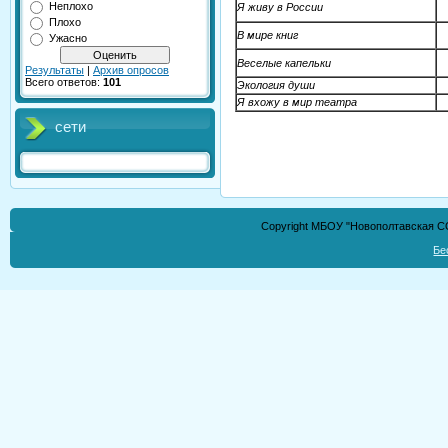
Неплохо
Я живу в России
Плохо
В мире книг
Ужасно
Веселые капельки
Результаты
|
Архив опросов
Всего ответов:
101
Экология души
Я вхожу в мир театра
сети
Copyright МБОУ "Новополтавская СО
Бе