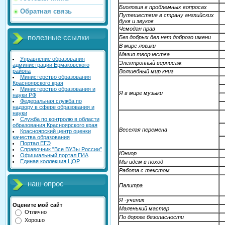
Биология в проблемных вопросах
Обратная связь
Путешествие в страну английских
букв и звуков
Чемодан прав
полезные ссылки
Без добрых дел нет доброго имени
В мире логики
Магия творчества
Управление образования
Электронный вернисаж
администрации Ермаковского
района
Волшебный мир книг
Министерство образования
Красноярского края
Министерство образования и
Я в мире музыки
науки РФ
Федеральная служба по
надзору в сфере образования и
науки
Служба по контролю в области
образования Красноярского края
Веселая перемена
Красноярский центр оценки
качества образования
Портал ЕГЭ
Справочник "Все ВУЗы России"
Юниор
Официальный портал ГИА
Единая коллекция ЦОР
Мы идем в поход
Работа с текстом
наш опрос
Палитра
Я -ученик
Оцените мой сайт
Маленький мастер
Отлично
По дороге безопасности
Хорошо