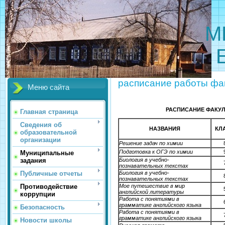
МБОУ 
расписание работы фа
Меню сайта
РАСПИСАНИЕ ФАКУЛ
Главная страница
Сведения об
НАЗВАНИЯ
КЛ
образовательной
организации
Решение задач по химии
Подготовка к ОГЭ по химии
Муниципальные
Биология в учебно-
задания
познавательных текстах
Биология в учебно-
Публичные отчеты
познавательных текстах
Мое путешествие в мир
Противодействие
английской литературы
коррупции
Работа с понятиями в
грамматике английского языка
Безопасность
Работа с понятиями в
грамматике английского языка
Новости школы