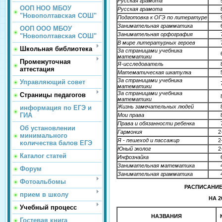
Русская грамота
ООП НОО МБОУ
Русская грамота
"Новополтавская СОШ"
Подготовка к ОГЭ по литературе
Занимательная грамматика
ООП ООО МБОУ
Занимательная орфография
"Новополтавская СОШ"
В мире литературных героев
Школьная библиотека
За страницами учебника
математики
Промежуточная
Я-исследователь
аттестация
Математическая шкатулка
За страницами учебника
Управляющий совет
математики
За страницами учебника
Страницы педагогов
математики
Жизнь замечательных людей
информация по ЕГЭ и
ГИА
Мои права
Права и обязанности ребенка
Об установлении
Гармония
2
минимального
Я - пешеход и пассажир
2
количества балов ЕГЭ
Юный эколог
2
Каталог статей
Инфознайка
Занимательная математика
Форум
Занимательная грамматика
Фотоальбомы
РАСПИСАНИЕ
прием в школу
НА 2
Учебный процесс
НАЗВАНИЯ
Гостевая книга