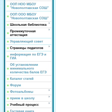
ООП НОО МБОУ
"Новополтавская СОШ"
ООП ООО МБОУ
"Новополтавская СОШ"
Школьная библиотека
Промежуточная
аттестация
Управляющий совет
Страницы педагогов
информация по ЕГЭ и
ГИА
Об установлении
минимального
количества балов ЕГЭ
Каталог статей
Форум
Фотоальбомы
прием в школу
Учебный процесс
Гостевая книга