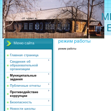
МБОУ 
сб .чдлмт яс
лтяштэдялтэдлтдялстяля
режим работы
Меню сайта
режим работы
Главная страница
Сведения об
образовательной
организации
Муниципальные
задания
Публичные отчеты
Противодействие
коррупции
Безопасность
Новости школы