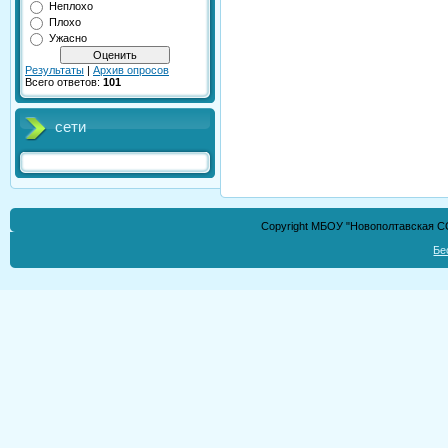
Неплохо
Плохо
Ужасно
Результаты
|
Архив опросов
Всего ответов:
101
сети
Copyright МБОУ "Новополтавская СО
Бе