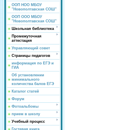
ООП НОО МБОУ
"Новополтавская СОШ"
ООП ООО МБОУ
"Новополтавская СОШ"
Школьная библиотека
Промежуточная
аттестация
Управляющий совет
Страницы педагогов
информация по ЕГЭ и
ГИА
Об установлении
минимального
количества балов ЕГЭ
Каталог статей
Форум
Фотоальбомы
прием в школу
Учебный процесс
Гостевая книга