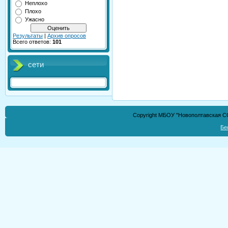
Неплохо
Плохо
Ужасно
Результаты
|
Архив опросов
Всего ответов:
101
сети
Copyright МБОУ "Новополтавская СО
Бе