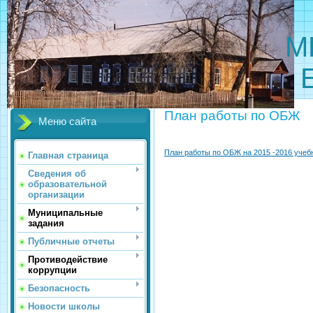
МБОУ 
План работы по ОБЖ
Меню сайта
План работы по ОБЖ на 2015 -2016 учеб
Главная страница
Сведения об
образовательной
организации
Муниципальные
задания
Публичные отчеты
Противодействие
коррупции
Безопасность
Новости школы