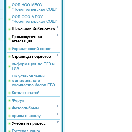
ООП НОО МБОУ
"Новополтавская СОШ"
ООП ООО МБОУ
"Новополтавская СОШ"
Школьная библиотека
Промежуточная
аттестация
Управляющий совет
Страницы педагогов
информация по ЕГЭ и
ГИА
Об установлении
минимального
количества балов ЕГЭ
Каталог статей
Форум
Фотоальбомы
прием в школу
Учебный процесс
Гостевая книга