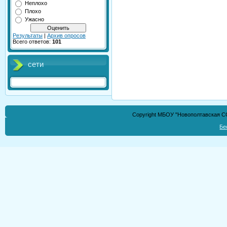
Неплохо
Плохо
Ужасно
Результаты
|
Архив опросов
Всего ответов:
101
сети
Copyright МБОУ "Новополтавская СО
Бе