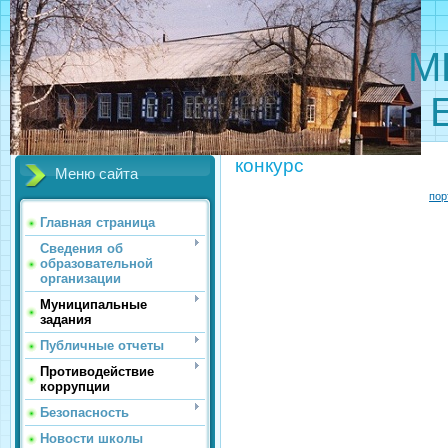
МБОУ 
конкурс
Меню сайта
пор
Главная страница
Сведения об
образовательной
организации
Муниципальные
задания
Публичные отчеты
Противодействие
коррупции
Безопасность
Новости школы