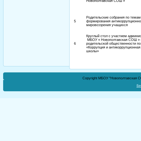
Новополтавская СОШ »
Родительские собрания по темам
5
формирования антикоррупционно
мировоззрения учащихся
Круглый стол с участием админи
МБОУ « Новополтавская СОШ » 
6
родительской общественности по
«Коррупция и антикоррупционная
школы»
Copyright МБОУ "Новополтавская СО
Бе