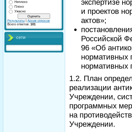
экспертизе н
Неплохо
Плохо
и проектов н
Ужасно
актов»;
Результаты
|
Архив опросов
Всего ответов:
101
постановлени
Российской Ф
сети
96 «Об антико
нормативных п
нормативных 
1.2. План опреде
реализации анти
Учреждении, сис
программных мер
на противодейств
Учреждении.