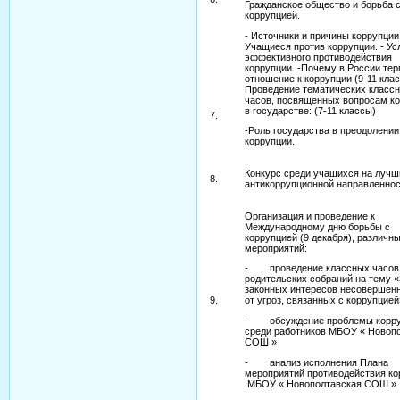
Гражданское общество и борьба 
коррупцией.
- Источники и причины коррупции.
Учащиеся против коррупции. - Ус
эффективного противодействия
коррупции. -Почему в России те
отношение к коррупции (9-11 кла
Проведение тематических класс
часов, посвященных вопросам к
в государстве: (7-11 классы)
7.
-Роль государства в преодолении
коррупции.
Конкурс среди учащихся на лучш
8.
антикоррупционной направленно
Организация и проведение к
Международному дню борьбы с
коррупцией (9 декабря), различн
мероприятий:
- проведение классных часов
родительских собраний на тему 
законных интересов несовершен
9.
от угроз, связанных с коррупцией
- обсуждение проблемы корр
среди работников МБОУ « Новоп
СОШ »
- анализ исполнения Плана
мероприятий противодействия ко
МБОУ « Новополтавская СОШ »