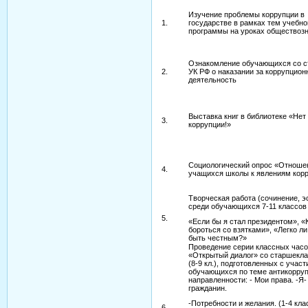
Изучение проблемы коррупции в
1.
государстве в рамках тем учебно
программы на уроках обществозн
Ознакомление обучающихся со с
2.
УК РФ о наказании за коррупцио
деятельность
Выставка книг в библиотеке «Нет
3.
коррупции!»
Социологический опрос «Отноше
4.
учащихся школы к явлениям кор
Творческая работа (сочинение, э
среди обучающихся 7-11 классов
5.
«Если бы я стал президентом», «
бороться со взятками», «Легко ли
быть честным?»
Проведение серии классных час
«Открытый диалог» со старшекл
(8-9 кл.), подготовленных с учас
обучающихся по теме антикорру
направленности: - Мои права. -Я-
гражданин.
-Потребности и желания. (1-4 клас
6.