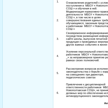
1.
Ознакомление родителей с усло
поступления в МБОУ « Новополт
СОШ » и обучения в ней.
Модернизация нормативно-право
деятельности МБОУ « Новополта
СОШ », в том числе в целях
2.
совершенствования единых треб
обучающимся, законным предста
и работникам МБОУ « Новополта
СОШ »
Своевременное информирование
посредством размещения инфор
3.
сайте школы, выпусков печатной
продукции о проводимых меропри
других важных событиях в жизни
Усиление персональной ответств
работников МБОУ « Новополтав
4.
_» за неправомерное принятие р
рамках своих полномочий.
Рассмотрение вопросов исполне
законодательства о борьбе с кор
5.
на совещаниях при директоре,
педагогических советах
Привлечение к дисциплинарной
ответственности работников МБ
Новополтавская СОШ», не прин
6.
должных мер по обеспечению ис
антикоррупционного законодатель
Ан