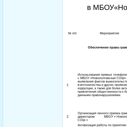
в МБОУ«Но
№ п/п
Мероприятия
Обеспечение права граж
Использование прямых телефонн
с МБОУ «Новополтавская СОШ» 
выявления фактов вымогательст
1.
взяточничества и других проявле
коррупции, а также для более акт
привлечения общественности к б
данными правонарушениями.
Организация личного приема гра
2.
директором МБОУ « Новопол
СОШ »
Активизация работы по принятию