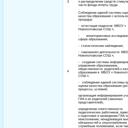
3.
о распределении средств стиму
части фонда оплаты труда
Соблюдение единой системы оце
качества образования с использ
процедур:
- аттестация педагогов МБОУ «
Новополтавская СОШ »;
- мониторинговые исследован
сфере образования;
- статистические наблюдения;
- самоанализ деятельности МБО
Новополтавская СОШ »;
- создание системы информиро
управления образованием,
общественности, родителей о кач
4
образования в МБОУ « Новополт
СОШ «;
- соблюдение единой системы к
оценки качества образования (ре
процессы, условия)
организация информирования уч
ГИА и их родителей (законных
представителей);
определение ответственности
педагогических работников, при
к подготовке и проведению ГИА з
неисполнение, ненадлежащее вы
обязанностей и злоупотребление
служебным положением, если та