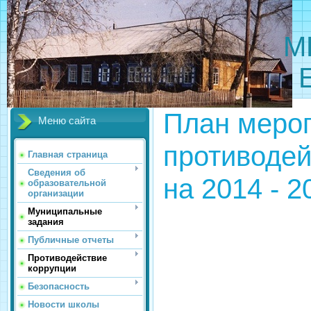
МБОУ 
План меро
Меню сайта
противодей
Главная страница
Сведения об
на 2014 - 
образовательной
организации
Муниципальные
задания
Публичные отчеты
Противодействие
коррупции
Безопасность
Новости школы