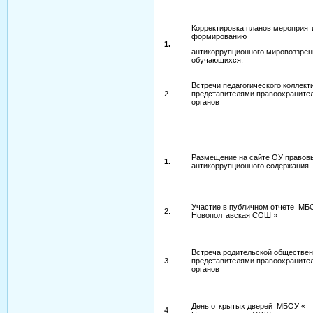
Корректировка планов мероприят
формированию
1.
антикоррупционного мировоззрен
обучающихся.
Встречи педагогического коллект
2.
представителями правоохраните
органов
Размещение на сайте ОУ правов
1.
антикоррупционного содержания
Участие в публичном отчете МБ
2.
Новополтавская СОШ »
Встреча родительской обществен
3.
представителями правоохраните
органов
День открытых дверей МБОУ «
4