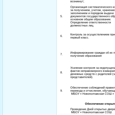
возникнут;
Организация систематического к
за получением, учетом, хранение
заполнением и порядком выдачи
5.
документов государственного обр
основном общем образовании.
Определение ответственности
должностных лиц.
Контроль за осуществлением при
6.
первый класс.
Информирование граждан об их п
7.
получение образования
Усиление контроля за недопущен
фактов неправомерного взимани
8.
денежных средств с родителей (
представителей).
Обеспечение соблюдений правил
9.
перевода и отчисления, обучающ
МБОУ « Новополтавская СОШ »
Обеспечение открыт
Проведение Дней открытых двере
МБОУ « Новополтавская СОШ .