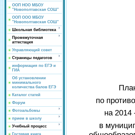
ООП НОО МБОУ
"Новополтавская СОШ"
ООП ООО МБОУ
"Новополтавская СОШ"
Школьная библиотека
Промежуточная
аттестация
Управляющий совет
Страницы педагогов
информация по ЕГЭ и
ГИА
Об установлении
минимального
Пла
количества балов ЕГЭ
Каталог статей
по против
Форум
Фотоальбомы
на 2014 
прием в школу
в муници
Учебный процесс
общеобразо
Гостевая книга