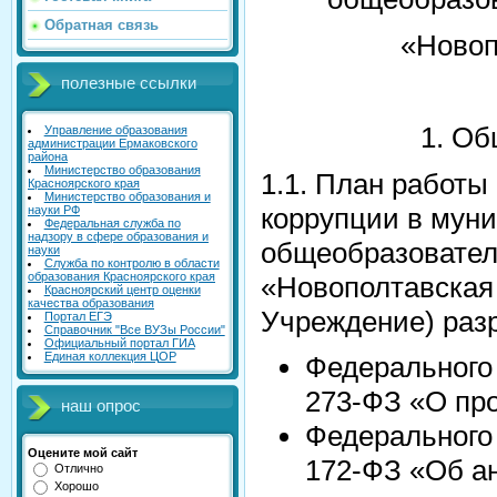
Обратная связь
«Ново
полезные ссылки
1. Об
Управление образования
администрации Ермаковского
района
Министерство образования
1.1. План работы
Красноярского края
Министерство образования и
коррупции в мун
науки РФ
Федеральная служба по
надзору в сфере образования и
общеобразовател
науки
Служба по контролю в области
образования Красноярского края
«Новополтавская
Красноярский центр оценки
качества образования
Учреждение) разр
Портал ЕГЭ
Справочник "Все ВУЗы России"
Официальный портал ГИА
Единая коллекция ЦОР
Федерального 
273-ФЗ «О пр
наш опрос
Федерального 
Оцените мой сайт
172-ФЗ «Об а
Отлично
Хорошо