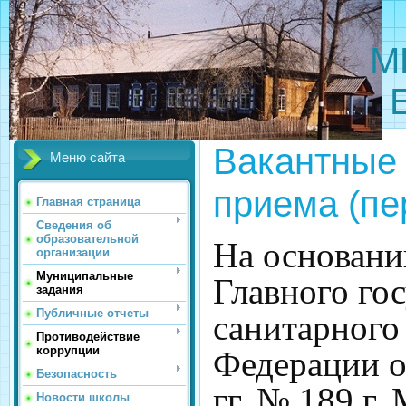
МБОУ 
Вакантные 
Меню сайта
приема (пе
Главная страница
Сведения об
образовательной
На основани
организации
Муниципальные
Главного го
задания
Публичные отчеты
санитарного
Противодействие
коррупции
Федерации о
Безопасность
гг. № 189 г.
Новости школы