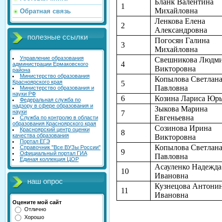
Бланк Валентина
1
Михайловна
Обратная связь
Ленкова Елена
2
Александровна
полезные ссылки
Погосян Галина
3
Михайловна
Управление образования
Свешникова Людм
4
администрации Ермаковского
Викторовна
района
Министерство образования
Копылова Светлан
Красноярского края
5
Павловна
Министерство образования и
науки РФ
6
Козина Лариса Юр
Федеральная служба по
надзору в сфере образования и
Зыкова Марина
науки
7
Евгеньевна
Служба по контролю в области
образования Красноярского края
Созинова Ирина
Красноярский центр оценки
8
качества образования
Викторовна
Портал ЕГЭ
Копылова Светлан
Справочник "Все ВУЗы России"
9
Официальный портал ГИА
Павловна
Единая коллекция ЦОР
Асауленко Надежда
10
Ивановна
наш опрос
Кузнецова Антони
11
Ивановна
Оцените мой сайт
Отлично
Хорошо