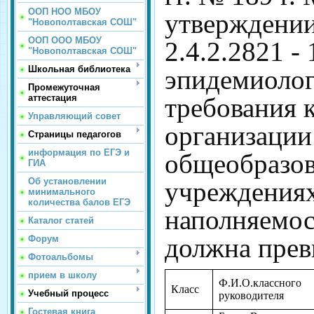
ООП НОО МБОУ
утверждени
"Новополтавская СОШ"
ООП ООО МБОУ
2.4.2.2821 -
"Новополтавская СОШ"
Школьная библиотека
эпидемиоло
Промежуточная
требования 
аттестация
Управляющий совет
организации
Страницы педагогов
информация по ЕГЭ и
общеобразо
ГИА
Об установлении
учреждениях"
минимального
количества балов ЕГЭ
наполняемос
Каталог статей
должна прев
Форум
Фотоальбомы
прием в школу
Ф.И.О.классного
Класс
Учебный процесс
руководителя
Гостевая книга