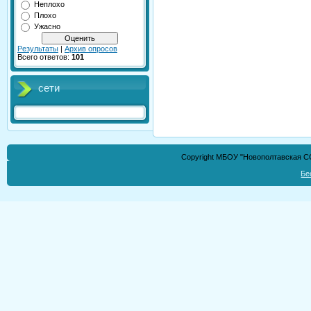
Неплохо
Плохо
Ужасно
Результаты
|
Архив опросов
Всего ответов:
101
сети
Copyright МБОУ "Новополтавская СО
Бе