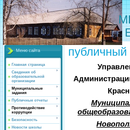
МБОУ 
публичный 
Меню сайта
Управле
Главная страница
Сведения об
образовательной
Администрации
организации
Муниципальные
Красн
задания
Публичные отчеты
Муниципа
Противодействие
общеобразов
коррупции
Безопасность
Новопол
Новости школы