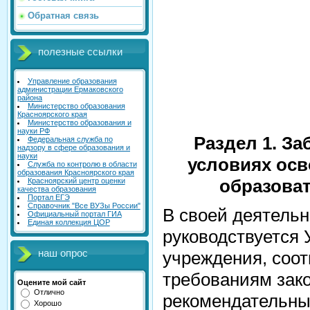
Обратная связь
полезные ссылки
Управление образования
администрации Ермаковского
района
Министерство образования
Красноярского края
Министерство образования и
науки РФ
Раздел 1. За
Федеральная служба по
надзору в сфере образования и
науки
условиях ос
Служба по контролю в области
образования Красноярского края
образова
Красноярский центр оценки
качества образования
Портал ЕГЭ
Справочник "Все ВУЗы России"
В своей деятель
Официальный портал ГИА
Единая коллекция ЦОР
руководствуется 
учреждения, соо
наш опрос
требованиям зако
Оцените мой сайт
Отлично
рекомендательн
Хорошо