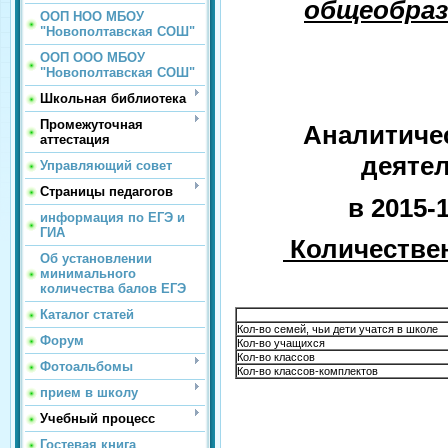
общеобраз
ООП НОО МБОУ
"Новополтавская СОШ"
ООП ООО МБОУ
"Новополтавская СОШ"
Школьная библиотека
Промежуточная
Аналитиче
аттестация
деяте
Управляющий совет
Страницы педагогов
в 2015-
информация по ЕГЭ и
ГИА
Количествен
Об установлении
минимального
количества балов ЕГЭ
Каталог статей
Кол-во семей, чьи дети учатся в школе
Форум
Кол-во учащихся
Кол-во классов
Фотоальбомы
Кол-во классов-комплектов
прием в школу
Учебный процесс
Гостевая книга