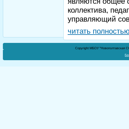
являются общее 
коллектива, педаг
управляющий сов
читать полность
Copyright МБОУ "Новополтавская СО
Бе