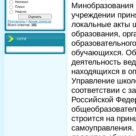
Неплохо
Минобразования 
Плохо
Ужасно
учреждении прин
Результаты
|
Архив опросов
локальные акты 
Всего ответов:
101
образования, орг
сети
образовательного
обучающихся. Об
деятельность вед
находящихся в о
Управление школ
соответствии с з
Российской Феде
общеобразовател
строится на прин
самоуправления.