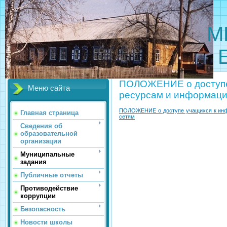
МБОУ 
ПОЛОЖЕНИЕ о доступе
Меню сайта
ресурсам и информаци
ПОЛОЖЕНИЕ о доступе учащихся к инф
Главная страница
сетям
Сведения об
образовательной
организации
Муниципальные
задания
Публичные отчеты
Противодействие
коррупции
Безопасность
Новости школы