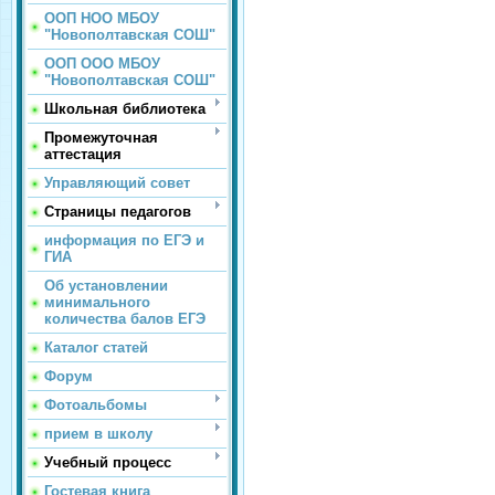
ООП НОО МБОУ
"Новополтавская СОШ"
ООП ООО МБОУ
"Новополтавская СОШ"
Школьная библиотека
Промежуточная
аттестация
Управляющий совет
Страницы педагогов
информация по ЕГЭ и
ГИА
Об установлении
минимального
количества балов ЕГЭ
Каталог статей
Форум
Фотоальбомы
прием в школу
Учебный процесс
Гостевая книга