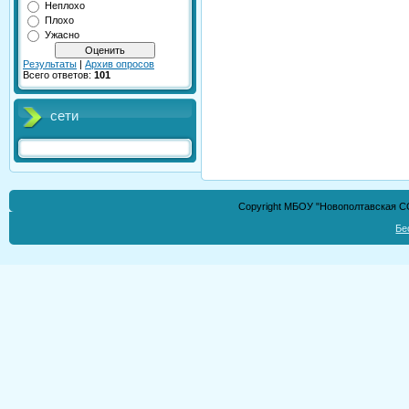
Неплохо
Плохо
Ужасно
Результаты
|
Архив опросов
Всего ответов:
101
сети
Copyright МБОУ "Новополтавская СО
Бе