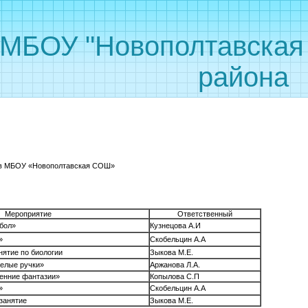
 "Новополтавская С
района
ы в МБОУ «Новополтавская СОШ»
риятие
Ответственный
бол»
Кузнецова А.И
»
Скобельцин А.А
нятие по биологии
Зыкова М.Е.
елые ручки»
Аржанова Л.А.
енние фантазии»
Копылова С.П
»
Скобельцин А.А
занятие
Зыкова М.Е.