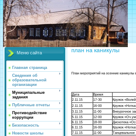
МБОУ
план на каникулы
Меню сайта
Главная страница
План мероприятий на осенние каникул
Сведения об
образовательной
организации
Муниципальные
Дата
Время
Мероп
задания
2.11.15
17-30
Кружок «Волей
Публичные отчеты
2.11.15
16-00
Кружок «Нотка
3.11.15
11-00
Внеурочное за
Противодействие
5.11.15
12-00
Кружок «Оч.ум
коррупции
6.11.15
18-00
Дискотека «Ос
Безопасность
6.11.15
16-00
Кружок «Нотка
7.11.15
11-00
Танцевальное 
Новости школы