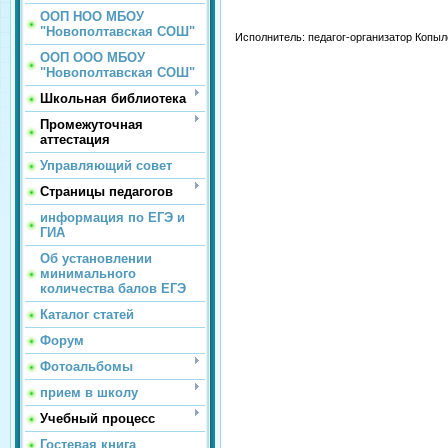
ООП НОО МБОУ
"Новополтавская СОШ"
Исполнитель: педагог-организатор Копыл
ООП ООО МБОУ
"Новополтавская СОШ"
Школьная библиотека
Промежуточная
аттестация
Управляющий совет
Страницы педагогов
информация по ЕГЭ и
ГИА
Об установлении
минимального
количества балов ЕГЭ
Каталог статей
Форум
Фотоальбомы
прием в школу
Учебный процесс
Гостевая книга