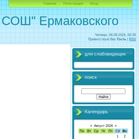
Главная
Регистрация
Вход
ОШ" Ермаковского
Четверг, 06.08.2026, 06:39
Приветствую Вас
Гость
|
RSS
для слабовидящих
поиск
Календарь
«
Август 2026
»
Пн
Вт
Ср
Чт
Пт
Сб
Вс
1
2