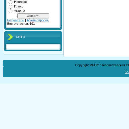
Неплохо
Плохо
Ужасно
Результаты
|
Архив опросов
Всего ответов:
101
сети
Copyright МБОУ "Новополтавская СО
Бе