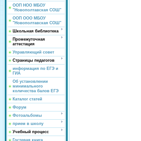
ООП НОО МБОУ
"Новополтавская СОШ"
ООП ООО МБОУ
"Новополтавская СОШ"
Школьная библиотека
Промежуточная
аттестация
Управляющий совет
Страницы педагогов
информация по ЕГЭ и
ГИА
Об установлении
минимального
количества балов ЕГЭ
Каталог статей
Форум
Фотоальбомы
прием в школу
Учебный процесс
Гостевая книга