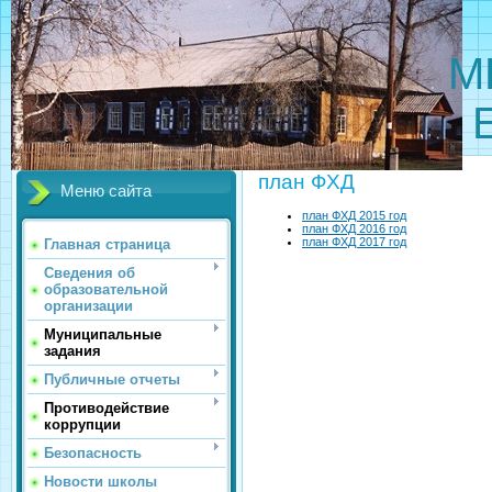
МБОУ 
план ФХД
Меню сайта
план ФХД 2015 год
план ФХД 2016 год
план ФХД 2017 год
Главная страница
Сведения об
образовательной
организации
Муниципальные
задания
Публичные отчеты
Противодействие
коррупции
Безопасность
Новости школы