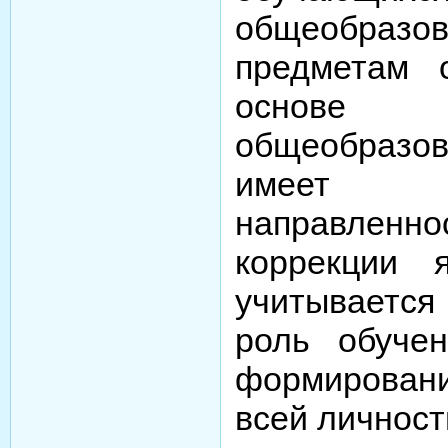
общеобразо
предметам 
основе 
общеобразо
имеет п
направлен
коррекции 
учитываетс
роль обучен
формировани
всей личност