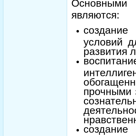
Основными
являются:
создани
условий д
развития л
воспита
интеллиг
обогаще
прочными 
сознател
деят
нравствен
создан