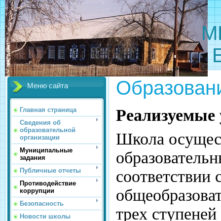
МБОУ 
Образован
Меню сайта
Реализуемые 
Главная страница
Сведения об
образовательной
Школа осущес
организации
Муниципальные
образовательн
задания
Публичные отчеты
соответствии 
Противодействие
общеобразова
коррупции
Безопасность
трех ступеней
Новости школы