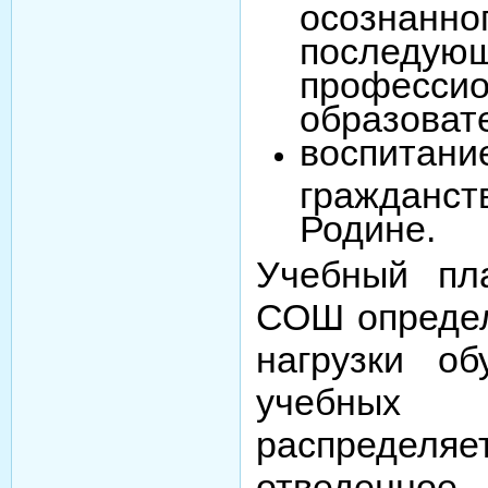
осознан
последу
професси
образоват
воспитани
гражданст
Родине.
Учебный пл
СОШ определ
нагрузки об
учебных
распределя
отведенн