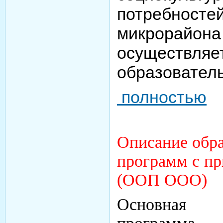
потребно
микрорай
осуществляе
образовател
полностью
Описание обра
программ с п
(ООП ООО)
Основная 