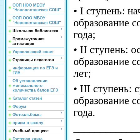
ООП НОО МБОУ
• I ступень: н
"Новополтавская СОШ"
ООП ООО МБОУ
образование с
"Новополтавская СОШ"
Школьная библиотека
года;
Промежуточная
аттестация
• II ступень: 
Управляющий совет
образование с
Страницы педагогов
информация по ЕГЭ и
лет;
ГИА
Об установлении
• III ступень:
минимального
количества балов ЕГЭ
образование с
Каталог статей
Форум
года.
Фотоальбомы
прием в школу
____________
Учебный процесс
Гостевая книга