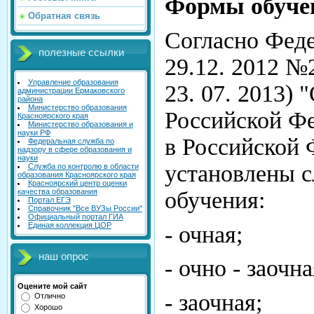
Формы обуче
Обратная связь
Согласно Феде
полезные ссылки
29.12. 2012 №
Управление образования
23. 07. 2013) 
администрации Ермаковского
района
Министерство образования
Российской Фе
Красноярского края
Министерство образования и
науки РФ
в Российской
Федеральная служба по
надзору в сфере образования и
науки
установлены 
Служба по контролю в области
образования Красноярского края
Красноярский центр оценки
качества образования
обучения:
Портал ЕГЭ
Справочник "Все ВУЗы России"
Официальный портал ГИА
Единая коллекция ЦОР
- очная;
наш опрос
- очно - заочна
Оцените мой сайт
- заочная;
Отлично
Хорошо