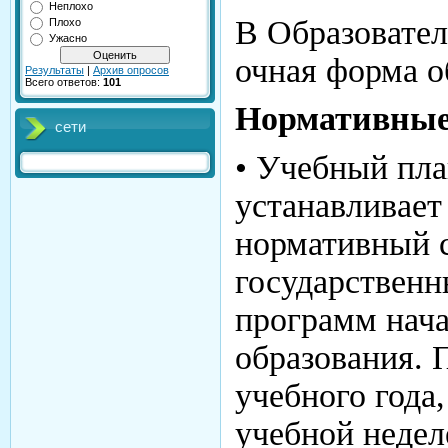
Неплохо
В Образовател
Плохо
Ужасно
очная форма о
Результаты
|
Архив опросов
Всего ответов:
101
Нормативные
сети
• Учебный пла
устанавливает
нормативный 
государственн
программ нач
образования.
учебного года
учебной неделе