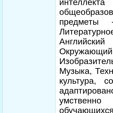
интелле
общеобразо
предметы 
Литерату
Английский 
Окружа
Изобразите
Музыка, Техн
культура, с
адаптирова
умствен
обучающи