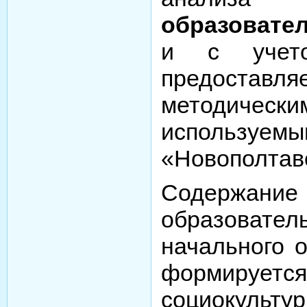
образовате
и с учето
предостав
методическ
использу
«Новополтав
Содержа
образовате
начального 
формируе
социокультур