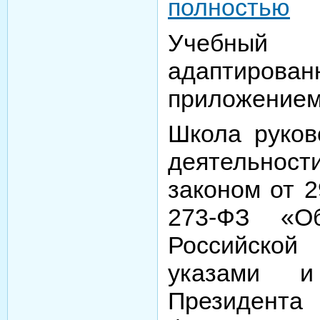
полностью
Учебны
адаптирова
приложением
Школа руков
деятельно
законом от 2
273-ФЗ «О
Российск
указами и
Президен