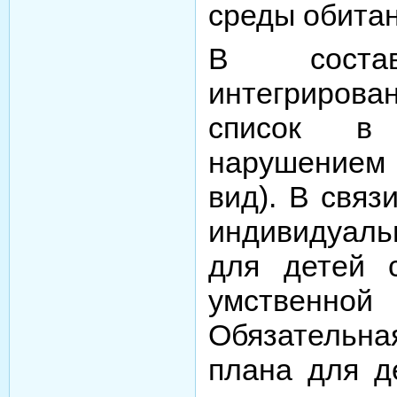
среды обитан
В сост
интегриров
список в
нарушением
вид). В связ
индивидуал
для детей 
умственн
Обязательн
плана для д