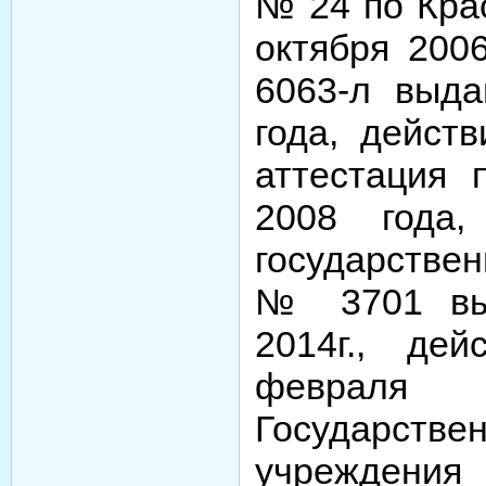
№ 24 по Кра
октября 200
6063-л выда
года, действ
аттестация 
2008 года,
государстве
№ 3701 вы
2014г., де
февраля
Государс
учре