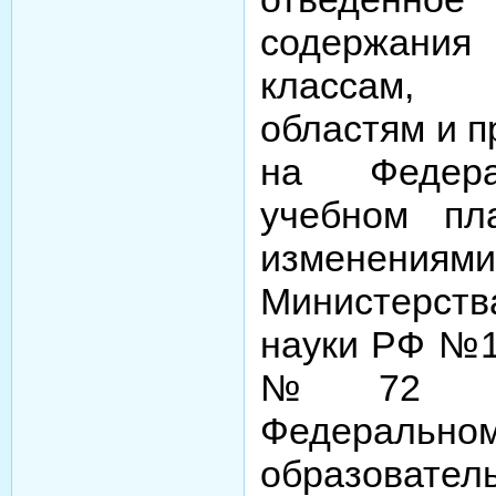
содержания
классам, 
областям и п
на Федера
учебном пл
изменен
Министерст
науки РФ №19
№72 от 
Федерально
образовате