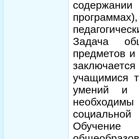
содержании 
программах
педагогиче
Задача общ
предметов и 
заключаетс
учащимися т
умений и н
необходим
социальн
Обучение
общеобразо