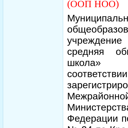
(ООП НОО)
Муниципал
общеобразов
учреждение
средняя об
школа» 
соответст
зарегист
Межрайон
Министерс
Федерации п