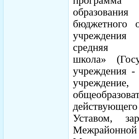
программа 
образовани
бюджетного о
учреждения
средняя об
школа» (Госу
учреждения -
учреждение
общеобразо
действующег
Уставом, за
Межрайон