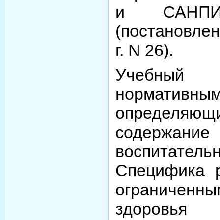
и САНПИН
(постановлен
г. N 26).
Учебный 
нормативн
определяю
содержа
воспитател
Специфика 
ограниченн
здоровья 