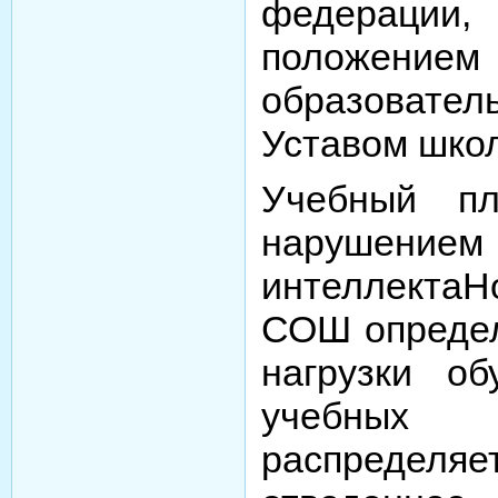
федерац
полож
образовате
Уставом шко
Учебный п
нарушением
интеллектаН
СОШ определ
нагрузки об
учебных
распределя