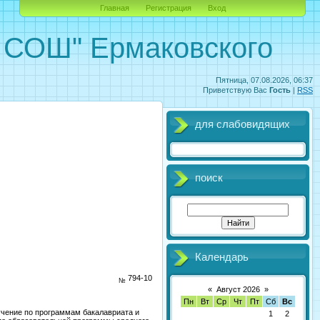
Главная
Регистрация
Вход
ОШ" Ермаковского
Пятница, 07.08.2026, 06:37
Приветствую Вас
Гость
|
RSS
для слабовидящих
поиск
Календарь
015
794-10
№
«
Август 2026
»
Пн
Вт
Ср
Чт
Пт
Сб
Вс
учение по программам бакалавриата и
1
2