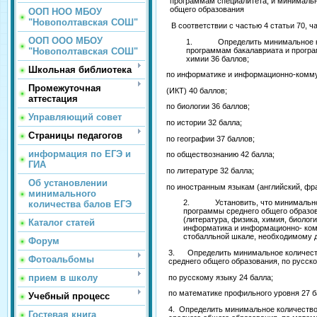
программам специалитета, и минимальн
общего образования
ООП НОО МБОУ
"Новополтавская СОШ"
В соответствии с частью 4 статьи 70, 
ООП ООО МБОУ
1. Определить минимальное колич
программам бакалавриата и програм
"Новополтавская СОШ"
химии 36 баллов;
Школьная библиотека
по информатике и информационно-комм
Промежуточная
(ИКТ) 40 баллов;
аттестация
по биологии 36 баллов;
Управляющий совет
по истории 32 балла;
Страницы педагогов
по географии 37 баллов;
информация по ЕГЭ и
по обществознанию 42 балла;
ГИА
по литературе 32 балла;
Об установлении
по иностранным языкам (английский, фра
минимального
2. Установить, что минимальное к
количества балов ЕГЭ
программы среднего общего образо
(литература, физика, химия, биолог
Каталог статей
информатика и информационно- комм
стобалльной шкале, необходимому д
Форум
3. Определить минимальное количество
Фотоальбомы
среднего общего образования, по русск
прием в школу
по русскому языку 24 балла;
по математике профильного уровня 27 б
Учебный процесс
4. Определить минимальное количество
Гостевая книга