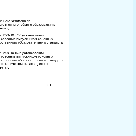
енного экзамена по
о (полного) общего образования в
ания»;
№ 3499-10 «Об установлении
о освоение выпускником основных
рственного образовательного стандарта
№ 3499-10 «Об установлении
о освоение выпускником основных
рственного образовательного стандарта
го количества баллов единого
тета».
С.С.