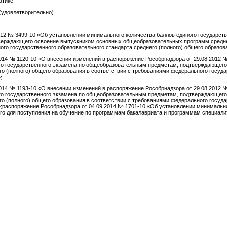
атике:
(удовлетворительно).
012 № 3499-10 «Об установлении минимального количества баллов единого государств
ерждающего освоение выпускником основных общеобразовательных программ среднег
го государственного образовательного стандарта среднего (полного) общего образов
014 № 1120-10 «О внесении изменений в распоряжение Рособрнадзора от 29.08.2012 
го государственного экзамена по общеобразовательным предметам, подтверждающег
 (полного) общего образования в соответствии с требованиями федерального госуда
;
014 № 1193-10 «О внесении изменений в распоряжение Рособрнадзора от 29.08.2012 
го государственного экзамена по общеобразовательным предметам, подтверждающег
 (полного) общего образования в соответствии с требованиями федерального госуда
»;распоряжение Рособрнадзора от 04.09.2014 № 1701-10 «Об установлении минимально
го для поступления на обучение по программам бакалавриата и программам специали
водитель 