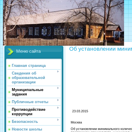
МБОУ
Об установлении мини
Меню сайта
Главная страница
Сведения об
образовательной
организации
Муниципальные
задания
Публичные отчеты
Противодействие
23
коррупции
Безопасность
Москва
Новости школы
Об установлении минимального количес