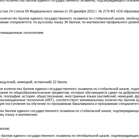
ого количества баллов единого государственного экзамена, подтверждающего освоен
частью 14 статьи 59 Федерального закона от 29 декабря 2012 г. № 27Э-ФЗ «Об образов
ество баллов единого государственного экзамена по стобалльной шкале, необходи
мам специалитета: по русскому языку 36 баллов; по математике профильного уровня 
уникационным технологиям
нцузский, немецкий, испанский) 22 балла.
оличество баллов единого государственного экзамена по стобалльной шкале, под
вания по общеобразовательным предметам, которые обучающиеся сдают на добровол
ия, география, история, обществознание, иностранные языки (английский, немецкий, ф
уникационные технологии (ИКТ), соответствует минимальному количеству баллов ед
ля поступления на обучение по программам бакалавриата и программам специалитет
 баллов единого государственного экзамена по стобалльной шкале, подтверждающе
ому языку и математике:
аллов;
 баллов единого государственного экзамена по пятибалльной шкале, подтверждающе