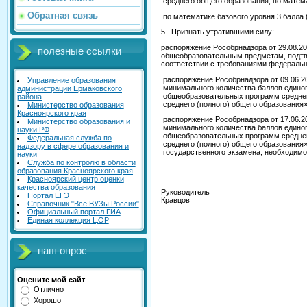
среднего общего образования, по матем
Обратная связь
по математике базового уровня 3 балла 
5. Признать утратившими силу:
распоряжение Рособрнадзора от 29.08.2
полезные ссылки
общеобразовательным предметам, подтв
соответствии с требованиями федерально
распоряжение Рособрнадзора от 09.06.2
Управление образования
минимального количества баллов едино
администрации Ермаковского
общеобразовательных программ среднего
района
среднего (полного) общего образования»
Министерство образования
Красноярского края
распоряжение Рособрнадзора от 17.06.2
Министерство образования и
минимального количества баллов едино
науки РФ
общеобразовательных программ среднего
Федеральная служба по
среднего (полного) общего образования
надзору в сфере образования и
государственного экзамена, необходимо
науки
Служба по контролю в области
образования Красноярского края
Красноярский центр оценки
качества образования
Руко
Портал ЕГЭ
Кравцов
Справочник "Все ВУЗы России"
Официальный портал ГИА
Единая коллекция ЦОР
наш опрос
Оцените мой сайт
Отлично
Хорошо