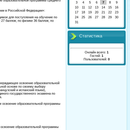
ие образовательной программы среднего
3
4
5
6
7
8
9
10
11
12
13
14
15
16
ании в Российской Федерации»:
17
18
19
20
21
22
23
мое для поступления на обучение по
24
25
26
27
28
29
30
27 баллов; по физике 36 баллов; по
31
Статистика
Онлайн всего:
1
Гостей:
1
Пользователей:
0
тверждающее освоение образовательной
ьной основе по своему выбору
ранцузский и испанский языки),
иного государственного экзамена по
а.
е освоение образовательной программы
е освоение образовательной программы