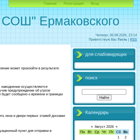
Главная
Регистрация
Вход
ОШ" Ермаковского
Четверг, 06.08.2026, 23:14
Приветствую Вас
Гость
|
RSS
для слабовидящих
вление может произойти в результате:
поиск
м наводнении осуществляется
учив предупреждение об угрозе
 будет сообщено о времени и границах
Календарь
ить окна и двери первых этажей досками
«
Август 2026
»
куационный пункт для отправки в
Пн
Вт
Ср
Чт
Пт
Сб
Вс
1
2