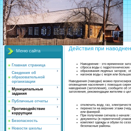
МБОУ
Действия при наводнен
Меню сайта
Наводнение - это временное зато
Главная страница
сброса воды с гидротехнических 
образования ледяных заторов; о
Сведения об
нагонов воды с моря или больши
образовательной
Наводнения (паводки) можно прогнозиро
организации
оповещение населения с помощью сирен,
наводнения (затопления), сообщите об 
Муниципальные
затопления, рекомендации жителям о це
задания
Публичные отчеты
отключить воду, газ, электричеств
Противодействие
перенести на верхние этажи (чер
или фанерой.
коррупции
При получении сигнала о начале 
документы (в герметичной упаков
Безопасность
комплект одежды и обуви по сезо
безопасные районы.
Новости школы