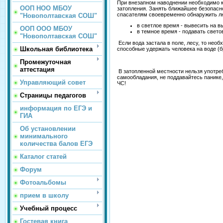
При внезапном наводнении необходимо ка
ООП НОО МБОУ
затопления. Занять ближайшее безопасн
спасателям своевременно обнаружить л
"Новополтавская СОШ"
в светлое время - вывесить на 
ООП ООО МБОУ
в темное время - подавать свето
"Новополтавская СОШ"
Если вода застала в поле, лесу, то нео
Школьная библиотека
способные удержать человека на воде (бр
Промежуточная
аттестация
В затопленной местности нельзя употреб
самообладания, не поддавайтесь панике,
Управляющий совет
ЧС!
Страницы педагогов
информация по ЕГЭ и
ГИА
Об установлении
минимального
количества балов ЕГЭ
Каталог статей
Форум
Фотоальбомы
прием в школу
Учебный процесс
Гостевая книга