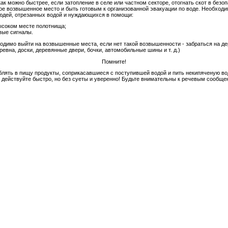
к можно быстрее, если затопление в селе или частном секторе, отогнать скот в безо
ое возвышенное место и быть готовым к организованной эвакуации по воде. Необход
юдей, отрезанных водой и нуждающихся в помощи:
высоком месте полотнища;
вые сигналы.
бходимо выйти на возвышенные места, если нет такой возвышенности - забраться на д
евна, доски, деревянные двери, бочки, автомобильные шины и т. д.)
Помните!
лять в пищу продукты, соприкасавшиеся с поступившей водой и пить некипяченую вод
 действуйте быстро, но без суеты и уверенно! Будьте внимательны к речевым сообще