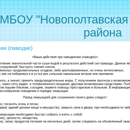
 "Новополтавская С
района
ии (паводке)
«Ваши действия при наводнении (паводке)»
пление значительной части суши водой в результате действий сил природы. Данное я
сооружений; быстрого таяния снегов,
бильных продолжительных осадков, либо кратковременных, но очень интенсивных;
х рек на побережья и в устья рек сильным навальным ветром или приливом.
вать, а значит, принять предупредительные меры. С получением прогноза о возможно
 через сеть радио- и телевизионного вещания, другими возможными средствами. Пол
этом вашим близким, соседям, окажите помощь престарелым и больным. В информации
лесообразном поведении и порядке эвакуации.
Перед эвакуацией для сохранения своего дома следует:
о; погасить огонь в печах;
даки) зданий ценные вещи и имущество; закрыть окна и двери, при необходимости заб
эвакуации необходимо быстро собрать и взять с собой:
ке), ценности, лекарства;
ну; запас продуктов питания на несколько дней, затем следовать на объявленный эва