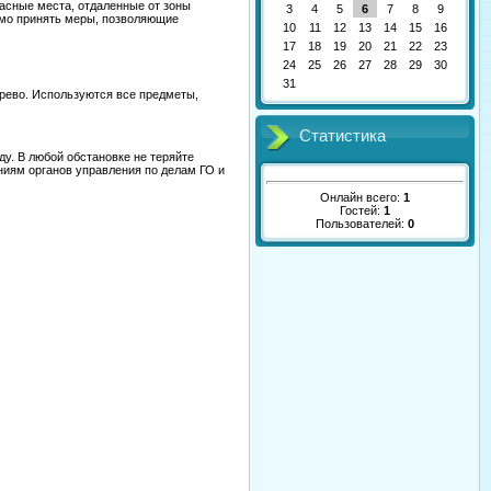
пасные места, отдаленные от зоны
3
4
5
6
7
8
9
имо принять меры, позволяющие
10
11
12
13
14
15
16
17
18
19
20
21
22
23
24
25
26
27
28
29
30
31
ерево. Используются все предметы,
Статистика
у. В любой обстановке не теряйте
ниям органов управления по делам ГО и
Онлайн всего:
1
Гостей:
1
Пользователей:
0