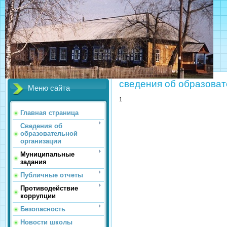
МБОУ
cведения об образоват
Меню сайта
1
Главная страница
Сведения об
образовательной
организации
Муниципальные
задания
Публичные отчеты
Противодействие
коррупции
Безопасность
Новости школы