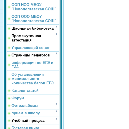
ООП НОО МБОУ
"Новополтавская СОШ"
ООП ООО МБОУ
"Новополтавская СОШ"
Школьная библиотека
Промежуточная
аттестация
Управляющий совет
Страницы педагогов
информация по ЕГЭ и
ГИА
Об установлении
минимального
количества балов ЕГЭ
Каталог статей
Форум
Фотоальбомы
прием в школу
Учебный процесс
Гостевая книга