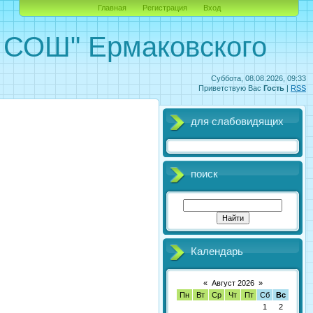
Главная
Регистрация
Вход
ОШ" Ермаковского
Суббота, 08.08.2026, 09:33
Приветствую Вас
Гость
|
RSS
для слабовидящих
поиск
Календарь
«
Август 2026
»
Пн
Вт
Ср
Чт
Пт
Сб
Вс
1
2