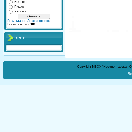
Неплохо
Плохо
Ужасно
Результаты
|
Архив опросов
Всего ответов:
101
сети
Copyright МБОУ "Новополтавская СО
Бе