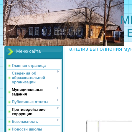
МБОУ 
анализ выполнения му
Меню сайта
Главная страница
Сведения об
образовательной
организации
Муниципальные
задания
Публичные отчеты
Противодействие
коррупции
Безопасность
Новости школы