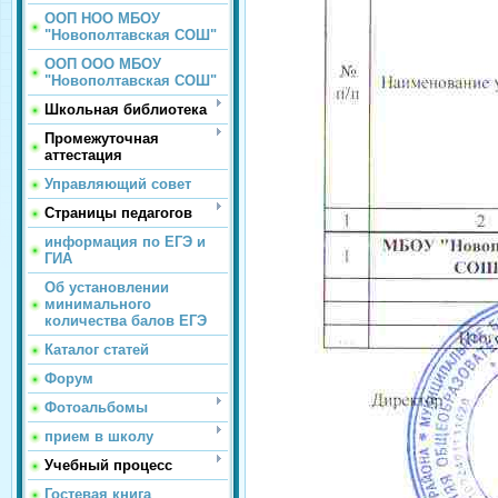
ООП НОО МБОУ
"Новополтавская СОШ"
ООП ООО МБОУ
"Новополтавская СОШ"
Школьная библиотека
Промежуточная
аттестация
Управляющий совет
Страницы педагогов
информация по ЕГЭ и
ГИА
Об установлении
минимального
количества балов ЕГЭ
Каталог статей
Форум
Фотоальбомы
прием в школу
Учебный процесс
Гостевая книга