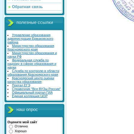
Обратная связь
полезные ссылки
Управление образования
администрации Ермаковского
района
Министерство образования
Красноярского края
Министерство образования и
науки РФ
Федеральная служба по
надзору в сфере образования и
науки
Служба по контролю в области
образования Красноярского края
Красноярский центр оценки
качества образования
Портал ЕГЭ
Справочник "Все ВУЗы России"
Официальный портал ГИА
Единая коллекция ЦОР
наш опрос
Оцените мой сайт
Отлично
Хорошо